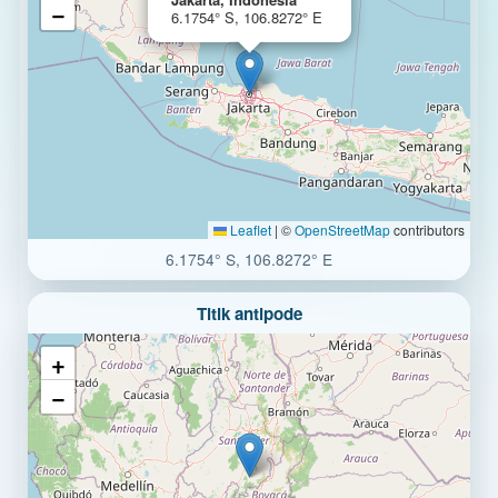
−
6.1754° S, 106.8272° E
Leaflet
|
©
OpenStreetMap
contributors
6.1754° S, 106.8272° E
Titik antipode
+
−