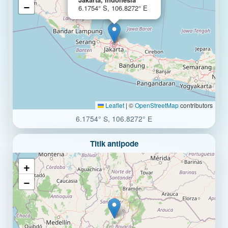
−
6.1754° S, 106.8272° E
Leaflet
|
©
OpenStreetMap
contributors
6.1754° S, 106.8272° E
Titik antipode
+
−