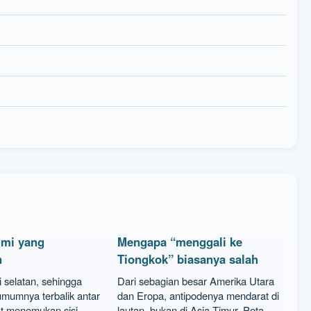
umi yang
Mengapa “menggali ke
n
Tiongkok” biasanya salah
 selatan, sehingga
Dari sebagian besar Amerika Utara
mumnya terbalik antar
dan Eropa, antipodenya mendarat di
at menemukan sisi
lautan, bukan di Asia Timur. Peta