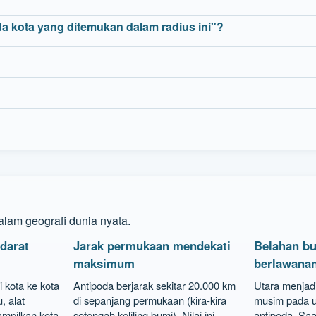
 kota yang ditemukan dalam radius ini"?
alam geografi dunia nyata.
darat
Jarak permukaan mendekati
Belahan b
maksimum
berlawana
i kota ke kota
Antipoda berjarak sekitar 20.000 km
Utara menjadi
, alat
di sepanjang permukaan (kira-kira
musim pada u
mpilkan kota
setengah keliling bumi). Nilai ini
antipoda. Sa