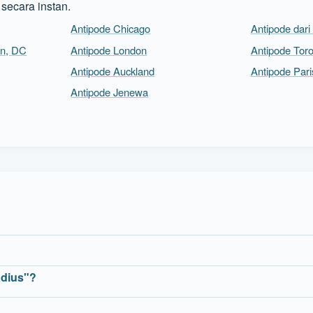
secara instan.
Antipode Chicago
Antipode dari
on, DC
Antipode London
Antipode Toro
Antipode Auckland
Antipode Pari
Antipode Jenewa
adius"?