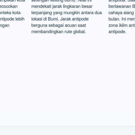
kecocokan
mendekati jarak lingkaran besar
berlawanan B
nteks kota
terpanjang yang mungkin antara dua
cahaya siang 
ntipode lebih
lokasi di Bumi. Jarak antipode
bulan. Ini m
ingan
berguna sebagai acuan saat
zona iklim anta
membandingkan rute global.
antipode.