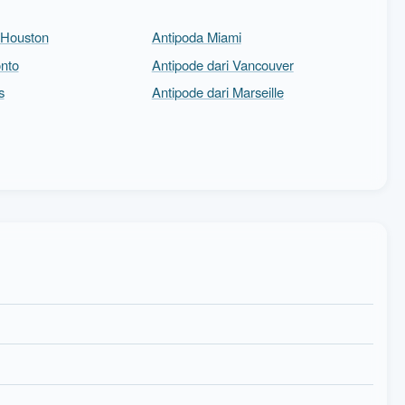
 Houston
Antipoda Miami
nto
Antipode dari Vancouver
s
Antipode dari Marseille