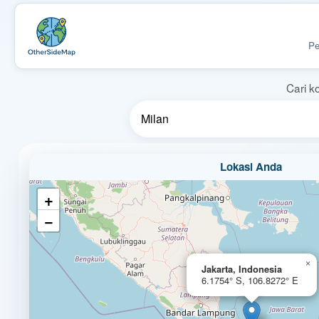
Pe
Cari k
Lokasi Anda
+
−
×
Jakarta, Indonesia
6.1754° S, 106.8272° E