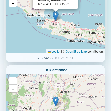
−
6.1754° S, 106.8272° E
Leaflet
|
©
OpenStreetMap
contributors
6.1754° S, 106.8272° E
Titik antipode
+
−