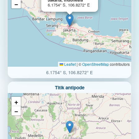
−
6.1754° S, 106.8272° E
Leaflet
|
©
OpenStreetMap
contributors
6.1754° S, 106.8272° E
Titik antipode
+
−